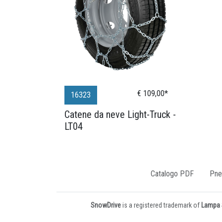
€ 109,00*
16323
Catene da neve Light-Truck -
LT04
Catalogo PDF
Pne
SnowDrive
is a registered trademark of
Lampa S