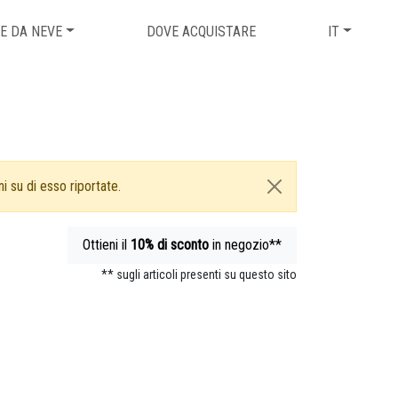
E DA NEVE
DOVE ACQUISTARE
IT
i su di esso riportate.
Ottieni il
10%
di sconto
in negozio**
** sugli articoli presenti su questo sito