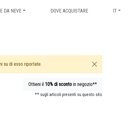
E DA NEVE
DOVE ACQUISTARE
IT
i su di esso riportate.
Ottieni il
10%
di sconto
in negozio**
** sugli articoli presenti su questo sito