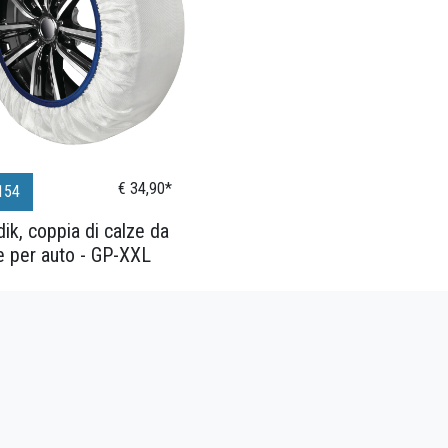
€ 34,90*
154
ik, coppia di calze da
e per auto - GP-XXL