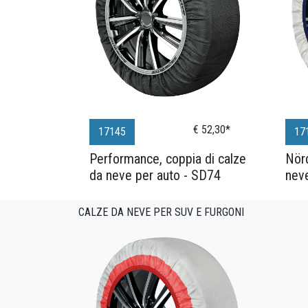
€ 52,30*
17145
17
Performance, coppia di calze
Nörd
da neve per auto - SD74
nev
CALZE DA NEVE PER SUV E FURGONI