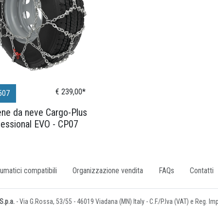
€ 239,00*
507
ene da neve Cargo-Plus
fessional EVO - CP07
umatici compatibili
Organizzazione vendita
FAQs
Contatti
.p.a.
- Via G.Rossa, 53/55 - 46019 Viadana (MN) Italy - C.F./P.Iva (VAT) e Reg. I