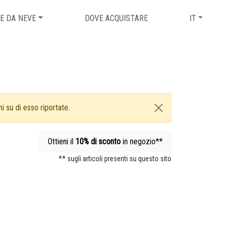
E DA NEVE
DOVE ACQUISTARE
IT
i su di esso riportate.
Ottieni il
10%
di sconto
in negozio**
** sugli articoli presenti su questo sito