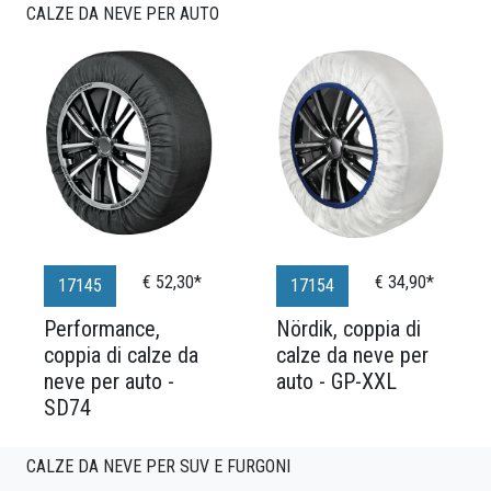
CALZE DA NEVE PER AUTO
€ 52,30*
€ 34,90*
17145
17154
Performance,
Nördik, coppia di
coppia di calze da
calze da neve per
neve per auto -
auto - GP-XXL
SD74
CALZE DA NEVE PER SUV E FURGONI