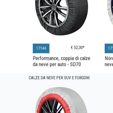
€ 52,30*
17144
17
Performance, coppia di calze
Nörd
da neve per auto - SD70
neve
CALZE DA NEVE PER SUV E FURGONI