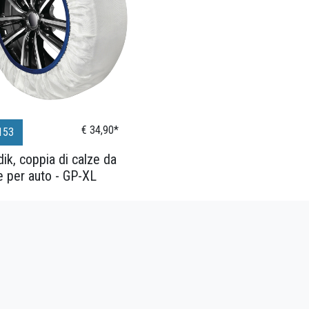
€ 34,90*
153
ik, coppia di calze da
 per auto - GP-XL