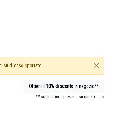
i su di esso riportate.
Ottieni il
10%
di sconto
in negozio**
** sugli articoli presenti su questo sito