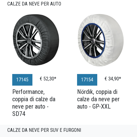
CALZE DA NEVE PER AUTO
€ 52,30*
€ 34,90*
17145
17154
Performance,
Nördik, coppia di
coppia di calze da
calze da neve per
neve per auto -
auto - GP-XXL
SD74
CALZE DA NEVE PER SUV E FURGONI