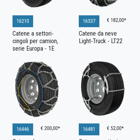
€ 182,00*
16210
16337
Catene a settori-
Catene da neve
cingoli per camion,
Light-Truck - LT22
serie Europa - 1E
€ 200,00*
€ 52,00*
16446
16481