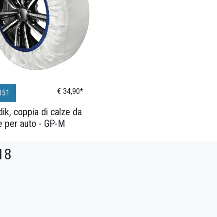
€ 34,90*
151
ik, coppia di calze da
e per auto - GP-M
18