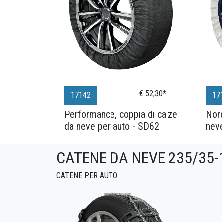
€ 52,30*
17142
17
Performance, coppia di calze
Nörd
da neve per auto - SD62
nev
CATENE DA NEVE 235/35-
CATENE PER AUTO