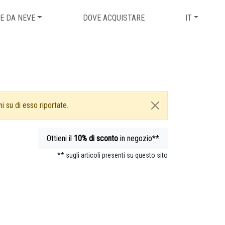
E DA NEVE
DOVE ACQUISTARE
IT
i su di esso riportate.
Ottieni il
10%
di sconto
in negozio**
** sugli articoli presenti su questo sito