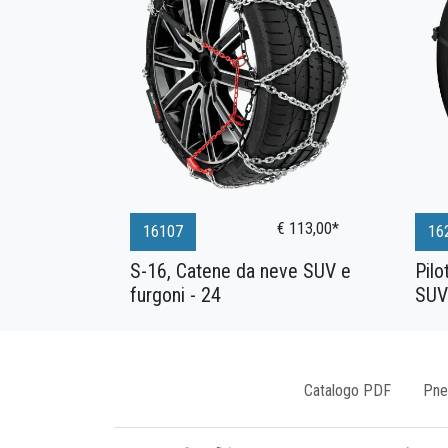
€ 113,00*
16107
16
S-16, Catene da neve SUV e
Pilo
furgoni - 24
SUV 
Catalogo PDF
Pne