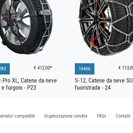
€ 412,00*
€ 113,0
283
16466
t-Pro XL, Catene da neve
S-12, Catene da neve SU
e furgoni - P23
fuoristrada - 24
umatici compatibili
Organizzazione vendita
FAQs
Contatti