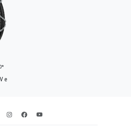
0*
V e