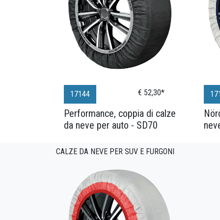
€ 52,30*
17144
17
Performance, coppia di calze
Nörd
da neve per auto - SD70
neve
CALZE DA NEVE PER SUV E FURGONI