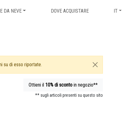
E DA NEVE
DOVE ACQUISTARE
IT
i su di esso riportate.
Ottieni il
10%
di sconto
in negozio**
** sugli articoli presenti su questo sito