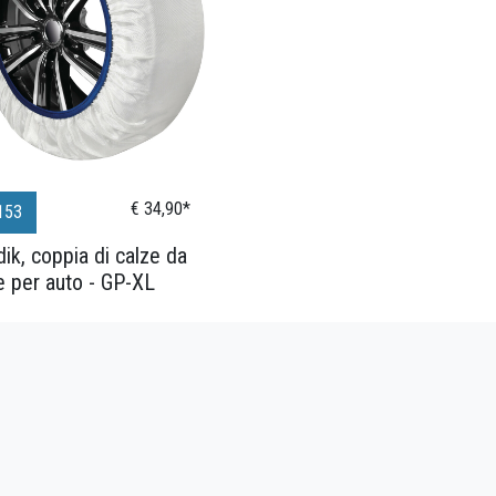
€ 34,90*
153
ik, coppia di calze da
 per auto - GP-XL