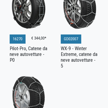
€ 344,00*
16270
GD02007
Pilot-Pro, Catene da
WX-9 - Winter
neve autovetture -
Extreme, catene da
P0
neve autovetture -
5