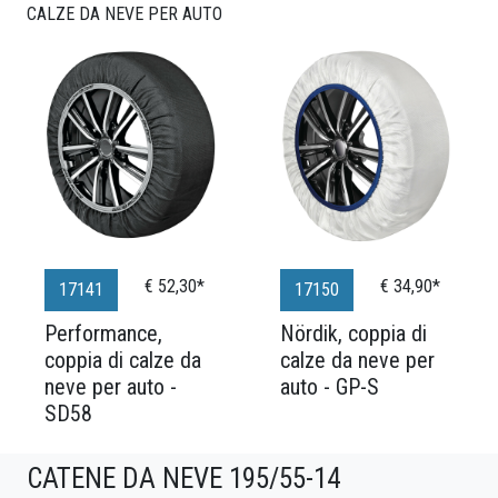
CALZE DA NEVE PER AUTO
€ 52,30*
€ 34,90*
17141
17150
Performance,
Nördik, coppia di
coppia di calze da
calze da neve per
neve per auto -
auto - GP-S
SD58
CATENE DA NEVE 195/55-14