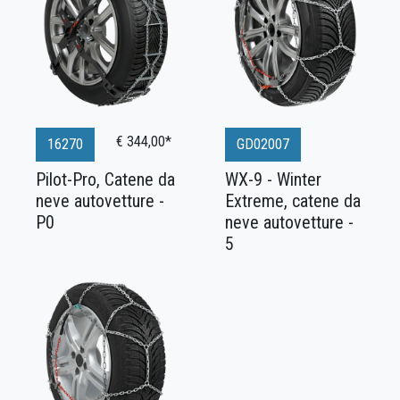
€ 344,00*
16270
GD02007
Pilot-Pro, Catene da
WX-9 - Winter
neve autovetture -
Extreme, catene da
P0
neve autovetture -
5