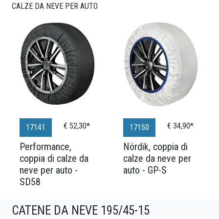
CALZE DA NEVE PER AUTO
€ 52,30*
€ 34,90*
17141
17150
Performance,
Nördik, coppia di
coppia di calze da
calze da neve per
neve per auto -
auto - GP-S
SD58
CATENE DA NEVE 195/45-15