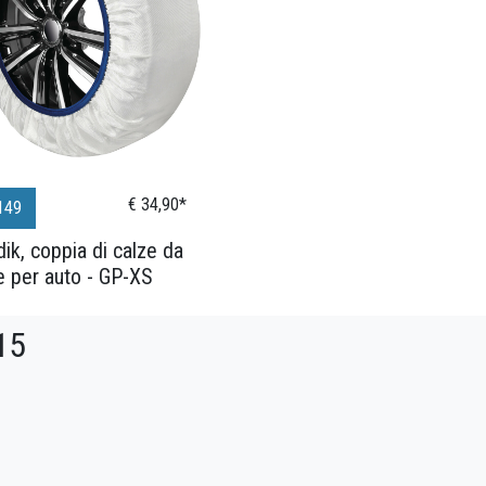
€ 34,90*
149
ik, coppia di calze da
e per auto - GP-XS
15