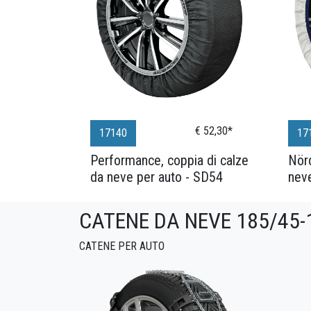
€ 52,30*
17140
17
Performance, coppia di calze
Nörd
da neve per auto - SD54
nev
CATENE DA NEVE 185/45-
CATENE PER AUTO