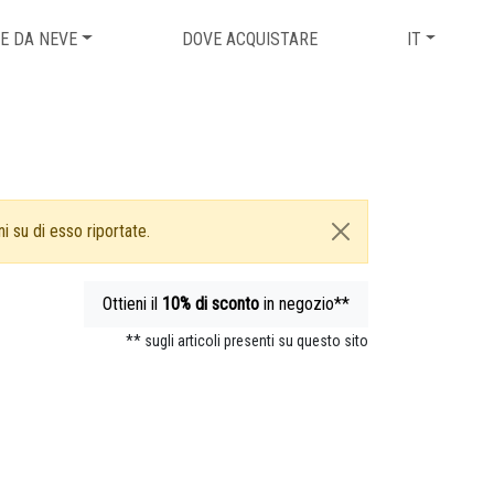
E DA NEVE
DOVE ACQUISTARE
IT
i su di esso riportate.
Ottieni il
10%
di sconto
in negozio**
** sugli articoli presenti su questo sito