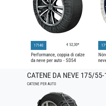
€ 52,30*
17140
17
Performance, coppia di calze
Nörd
da neve per auto - SD54
nev
CATENE DA NEVE 175/55-
CATENE PER AUTO