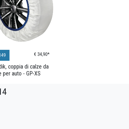
€ 34,90*
149
ik, coppia di calze da
e per auto - GP-XS
14