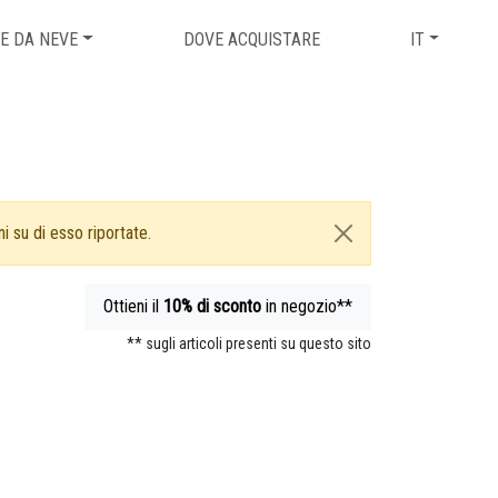
E DA NEVE
DOVE ACQUISTARE
IT
i su di esso riportate.
Ottieni il
10%
di sconto
in negozio**
** sugli articoli presenti su questo sito