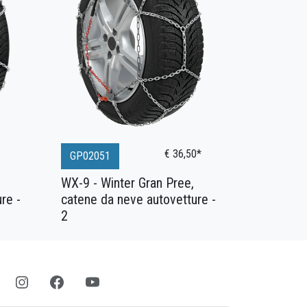
€ 36,50*
GP02051
WX-9 - Winter Gran Pree,
re -
catene da neve autovetture -
2