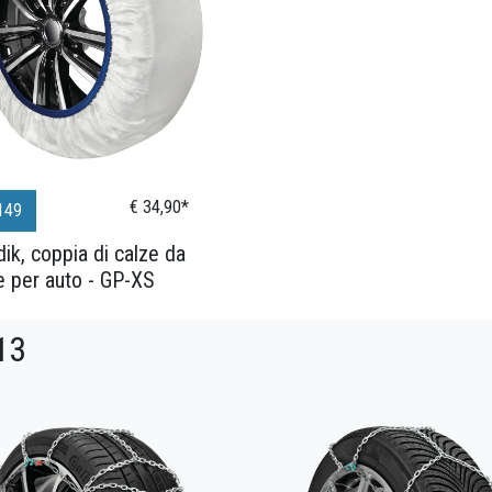
€ 34,90*
149
ik, coppia di calze da
e per auto - GP-XS
13