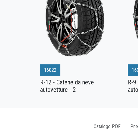
16022
16
R-12 - Catene da neve
R-9 
autovetture - 2
auto
Catalogo PDF
Pne