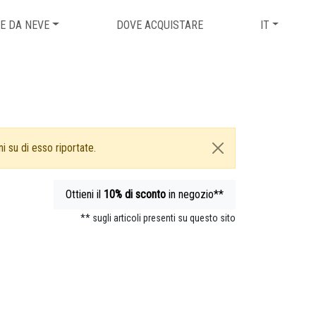
E DA NEVE
DOVE ACQUISTARE
IT
i su di esso riportate.
Ottieni il
10%
di sconto
in negozio**
** sugli articoli presenti su questo sito