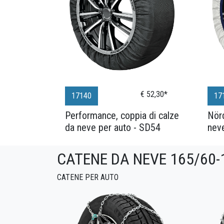
€ 52,30*
17140
17
Performance, coppia di calze
Nörd
da neve per auto - SD54
nev
CATENE DA NEVE 165/60-
CATENE PER AUTO