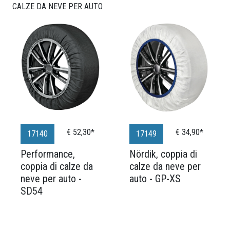
CALZE DA NEVE PER AUTO
€ 52,30*
€ 34,90*
17140
17149
Performance,
Nördik, coppia di
coppia di calze da
calze da neve per
neve per auto -
auto - GP-XS
SD54