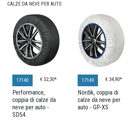
CALZE DA NEVE PER AUTO
€ 52,30*
€ 34,90*
17140
17149
Performance,
Nördik, coppia di
coppia di calze da
calze da neve per
neve per auto -
auto - GP-XS
SD54