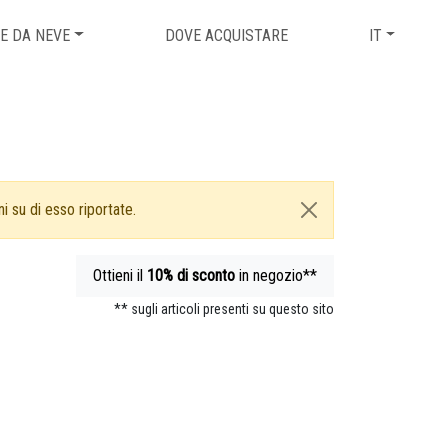
E DA NEVE
DOVE ACQUISTARE
IT
i su di esso riportate.
Ottieni il
10%
di sconto
in negozio**
** sugli articoli presenti su questo sito