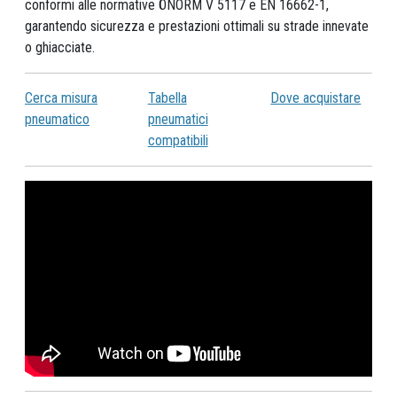
conformi alle normative ÖNORM V 5117 e EN 16662-1,
garantendo sicurezza e prestazioni ottimali su strade innevate
o ghiacciate.
Cerca misura
Tabella
Dove acquistare
pneumatico
pneumatici
compatibili