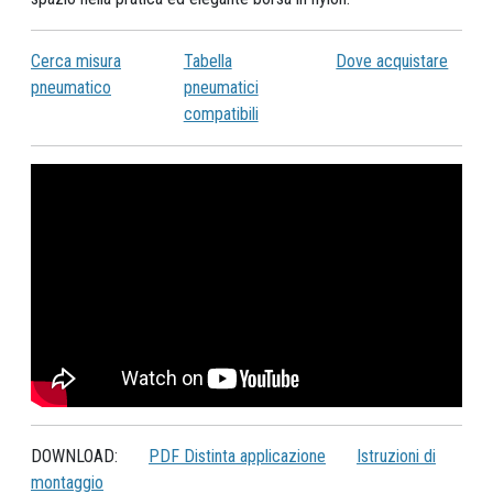
Cerca misura
Tabella
Dove acquistare
pneumatico
pneumatici
compatibili
DOWNLOAD:
PDF Distinta applicazione
Istruzioni di
montaggio