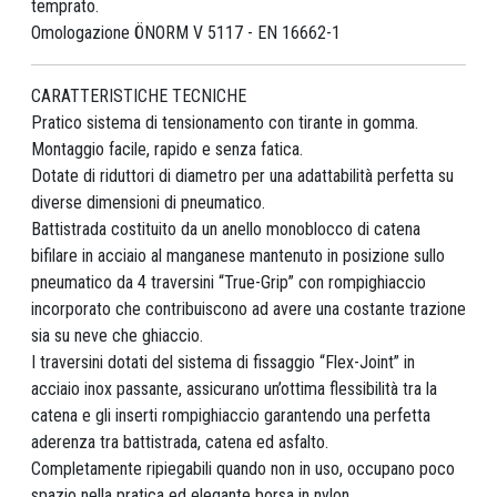
temprato.
Omologazione ÖNORM V 5117 - EN 16662-1
CARATTERISTICHE TECNICHE
Pratico sistema di tensionamento con tirante in gomma.
Montaggio facile, rapido e senza fatica.
Dotate di riduttori di diametro per una adattabilità perfetta su
diverse dimensioni di pneumatico.
Battistrada costituito da un anello monoblocco di catena
bifilare in acciaio al manganese mantenuto in posizione sullo
pneumatico da 4 traversini “True-Grip” con rompighiaccio
incorporato che contribuiscono ad avere una costante trazione
sia su neve che ghiaccio.
I traversini dotati del sistema di fissaggio “Flex-Joint” in
acciaio inox passante, assicurano un’ottima flessibilità tra la
catena e gli inserti rompighiaccio garantendo una perfetta
aderenza tra battistrada, catena ed asfalto.
Completamente ripiegabili quando non in uso, occupano poco
spazio nella pratica ed elegante borsa in nylon.