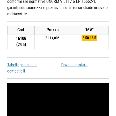
conformi alle normative ÖNORM V 5117 e EN 16662-1,
garantendo sicurezza e prestazioni ottimali su strade innevate
o ghiacciate.
Cod.
Prezzo
16.5"
16108
€ 114,00*
6.50-16.5
(24.5)
Tabella pneumatici
Dove acquistare
compatibili