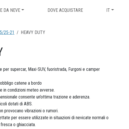
E DA NEVE
DOVE ACQUISTARE
IT
5/25-21
HEAVY DUTY
Y
e per supercar, Maxi-SUV, fuoristrada, Furgoni e camper
ll’obbligo catene a bordo
he in condizioni meteo avverse.
mensionale consente un’ottima trazione e aderenza.
coli dotati di ABS.
non provocano vibrazioni o rumori.
ate per essere utilizzate in situazioni di nevicate normali o
fresca o ghiacciata.