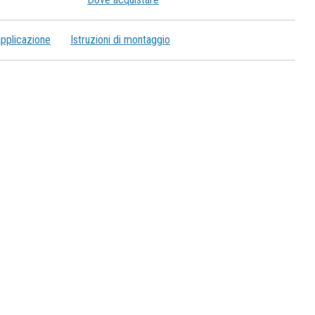
applicazione
Istruzioni di montaggio
mp. MN 01219450200 - Cap. Soc.: 4.000.000,00 i.v.