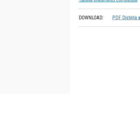
DOWNLOAD:
PDF Distinta 
umatici compatibili
Organizzazione vendita
FAQs
Contatti
.p.a.
- Via G.Rossa, 53/55 - 46019 Viadana (MN) Italy - C.F./P.Iva (VAT) e Reg. I