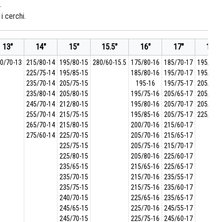
.
i cerchi.
13"
14"
15"
15.5"
16"
17"
17.5"
0/70-13
215/80-14
195/80-15
280/60-15.5
175/80-16
185/70-17
195/65-1
225/75-14
195/85-15
185/80-16
195/70-17
195/70-1
235/70-14
205/75-15
195-16
195/75-17
205/60-1
235/80-14
205/80-15
195/75-16
205/65-17
205/65-1
245/70-14
212/80-15
195/80-16
205/70-17
205/70-1
255/70-14
215/75-15
195/85-16
205/75-17
225/60-1
265/70-14
215/80-15
200/70-16
215/60-17
275/60-14
225/70-15
205/70-16
215/65-17
225/75-15
205/75-16
215/70-17
225/80-15
205/80-16
225/60-17
235/65-15
215/65-16
225/65-17
235/70-15
215/70-16
235/55-17
235/75-15
215/75-16
235/60-17
240/70-15
225/65-16
235/65-17
245/65-15
225/70-16
245/55-17
245/70-15
225/75-16
245/60-17