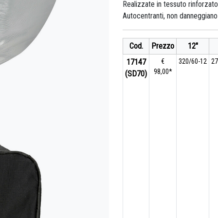
Realizzate in tessuto rinforzato
Autocentranti, non danneggiano 
Cod.
Prezzo
12"
17147
€
320/60-12
27
98,00*
(SD70)