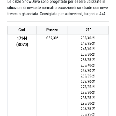
Le calze SnowDrive sono progettate per essere utilizzate in
situazioni di nevicate normali o eccezionali su strade con neve
fresca o ghiacciata. Consigliate per autoveicoli, furgoni e 4x4.
Cod.
Prezzo
21"
17144
€ 52,30*
235/40-21
245/35-21
(SD70)
245/40-21
255/30-21
255/35-21
255/40-21
265/30-21
265/35-21
275/30-21
275/35-21
285/30-21
285/35-21
295/30-21
295/35-21
305/25-21