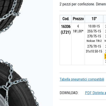
2 pezzi per confezione. Dimen
Cod.
Prezzo
15"
16336
€
10.00-15
181,00*
255/75-15
(LT21)
270/75-15
Nokian TRI-2
N
275/70-15
31x10.50-15
Tabella pneumatici compatibili
DOWNLOAD:
PDF Distinta 