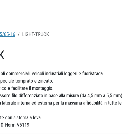
5/65-16
LIGHT-TRUCK
K
i commerciali, veicoli industriali leggeri e fuoristrada
speciale temprato e zincato.
ico e facilitare il montaggio.
sore filo differenziato in base alla misura (da 4,5 mm a 5,5 mm).
aterale interna ed esterna per la massima affidabilità in tutte le
te con sistema a leva
me Ö-Norm V5119