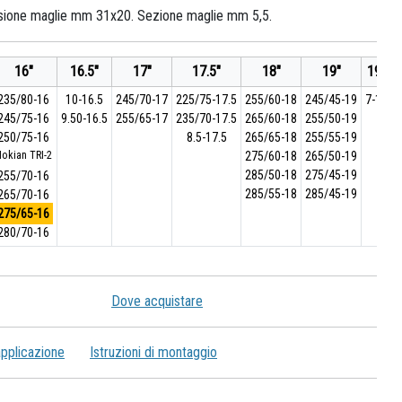
sione maglie mm 31x20. Sezione maglie mm 5,5.
16"
16.5"
17"
17.5"
18"
19"
19.5"
235/80-16
10-16.5
245/70-17
225/75-17.5
255/60-18
245/45-19
7-19.5
245/75-16
9.50-16.5
255/65-17
235/70-17.5
265/60-18
255/50-19
250/75-16
8.5-17.5
265/65-18
255/55-19
okian TRI-2
275/60-18
265/50-19
285/50-18
275/45-19
255/70-16
285/55-18
285/45-19
265/70-16
275/65-16
280/70-16
Dove acquistare
applicazione
Istruzioni di montaggio