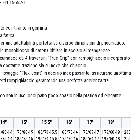
- EN 16662-1
to con tirante in gomma.
 fatica.
per una adattabilità perfetta su diverse dimensioni di pneumatico.
ello monoblocco di catena bifilare in acciaio al manganese
eumatico da 4 traversini “True-Grip” con rompighiaccio incorporato
a costante trazione sia su neve che ghiaccio.
i fissaggio “Flex-Joint” in acciaio inox passante, assicurano un’ottima
 inserti rompighiaccio garantendo una perfetta aderenza tra
do non in uso, occupano poco spazio nella pratica ed elegante
14"
15"
15.5"
16"
17"
18"
19"
5/80-14
175/80-15
185/70-15.5
165/75-16
175/65-17
175/60-18
205/45-
5/75-14
185/75-15
195/70-15.5
175/70-16
185/60-17
195/50-18
215/40-