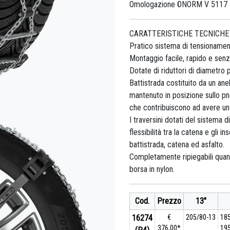
Omologazione ÖNORM V 5117 
CARATTERISTICHE TECNICHE
Pratico sistema di tensionamen
Montaggio facile, rapido e senza
Dotate di riduttori di diametro 
Battistrada costituito da un an
mantenuto in posizione sullo pn
che contribuiscono ad avere un
I traversini dotati del sistema d
flessibilità tra la catena e gli
battistrada, catena ed asfalto.
Completamente ripiegabili quan
borsa in nylon.
Cod.
Prezzo
13"
16274
€
205/80-13
18
376,00*
19