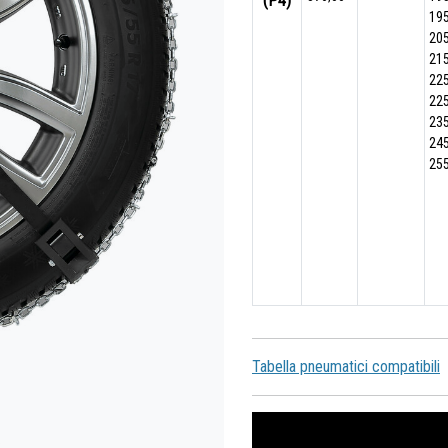
(P4)
19
20
21
22
22
23
24
25
Tabella pneumatici compatibili