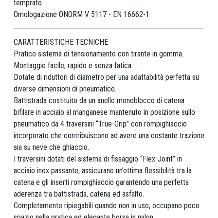
temprato.
Omologazione ÖNORM V 5117 - EN 16662-1
CARATTERISTICHE TECNICHE
Pratico sistema di tensionamento con tirante in gomma.
Montaggio facile, rapido e senza fatica.
Dotate di riduttori di diametro per una adattabilità perfetta su
diverse dimensioni di pneumatico.
Battistrada costituito da un anello monoblocco di catena
bifilare in acciaio al manganese mantenuto in posizione sullo
pneumatico da 4 traversini “True-Grip” con rompighiaccio
incorporato che contribuiscono ad avere una costante trazione
sia su neve che ghiaccio.
I traversini dotati del sistema di fissaggio “Flex-Joint” in
acciaio inox passante, assicurano un’ottima flessibilità tra la
catena e gli inserti rompighiaccio garantendo una perfetta
aderenza tra battistrada, catena ed asfalto.
Completamente ripiegabili quando non in uso, occupano poco
spazio nella pratica ed elegante borsa in nylon.