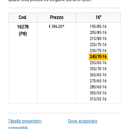
Cod.
Prezzo
16"
16278
€ 386,00*
195/85-16
205/85-16
(P8)
215/80-16
225/75-16
235/75-16
245/70-16
255/65-16
255/70-16
265/65-16
275/65-16
285/60-16
305/55-16
315/55-16
Tabella pneumatici
Dove acquistare
compatibili