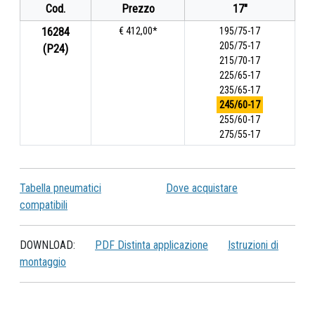
Cod.
Prezzo
17"
16284
€ 412,00*
195/75-17
205/75-17
(P24)
215/70-17
225/65-17
235/65-17
245/60-17
255/60-17
275/55-17
Tabella pneumatici
Dove acquistare
compatibili
DOWNLOAD:
PDF Distinta applicazione
Istruzioni di
montaggio