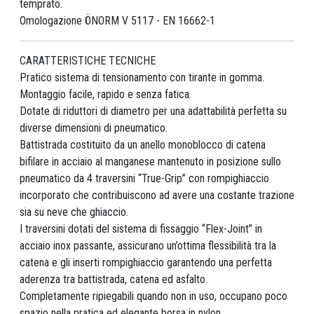
temprato.
Omologazione ÖNORM V 5117 - EN 16662-1
CARATTERISTICHE TECNICHE
Pratico sistema di tensionamento con tirante in gomma.
Montaggio facile, rapido e senza fatica.
Dotate di riduttori di diametro per una adattabilità perfetta su
diverse dimensioni di pneumatico.
Battistrada costituito da un anello monoblocco di catena
bifilare in acciaio al manganese mantenuto in posizione sullo
pneumatico da 4 traversini “True-Grip” con rompighiaccio
incorporato che contribuiscono ad avere una costante trazione
sia su neve che ghiaccio.
I traversini dotati del sistema di fissaggio “Flex-Joint” in
acciaio inox passante, assicurano un’ottima flessibilità tra la
catena e gli inserti rompighiaccio garantendo una perfetta
aderenza tra battistrada, catena ed asfalto.
Completamente ripiegabili quando non in uso, occupano poco
spazio nella pratica ed elegante borsa in nylon.