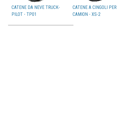
CATENE DA NEVE TRUCK-
CATENE A CINGOLI PER
PILOT - TP01
CAMION - XS-2
Catalogo PDF
Pneumatici compatibili
Organizzazione vendita
FAQs
Contatti