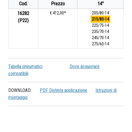
Cod.
Prezzo
14"
16282
€ 412,00*
205/80-14
215/80-14
(P22)
225/75-14
235/70-14
245/70-14
275/60-14
Tabella pneumatici
Dove acquistare
compatibili
DOWNLOAD:
PDF Distinta applicazione
Istruzioni di
montaggio