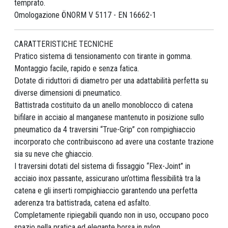
temprato.
Omologazione ÖNORM V 5117 - EN 16662-1
CARATTERISTICHE TECNICHE
Pratico sistema di tensionamento con tirante in gomma.
Montaggio facile, rapido e senza fatica.
Dotate di riduttori di diametro per una adattabilità perfetta su
diverse dimensioni di pneumatico.
Battistrada costituito da un anello monoblocco di catena
bifilare in acciaio al manganese mantenuto in posizione sullo
pneumatico da 4 traversini “True-Grip” con rompighiaccio
incorporato che contribuiscono ad avere una costante trazione
sia su neve che ghiaccio.
I traversini dotati del sistema di fissaggio “Flex-Joint” in
acciaio inox passante, assicurano un’ottima flessibilità tra la
catena e gli inserti rompighiaccio garantendo una perfetta
aderenza tra battistrada, catena ed asfalto.
Completamente ripiegabili quando non in uso, occupano poco
spazio nella pratica ed elegante borsa in nylon.