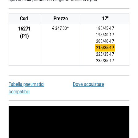
Cod.
Prezzo
17"
16271
€ 347,00*
185/45-17
195/40-17
(P1)
205/40-17
215/35-17
225/35-17
235/35-17
Tabella pneumatici
Dove acquistare
compatibili