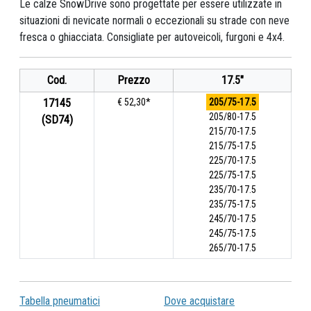
Le calze SnowDrive sono progettate per essere utilizzate in
situazioni di nevicate normali o eccezionali su strade con neve
fresca o ghiacciata. Consigliate per autoveicoli, furgoni e 4x4.
Cod.
Prezzo
17.5"
17145
€ 52,30*
205/75-17.5
205/80-17.5
(SD74)
215/70-17.5
215/75-17.5
225/70-17.5
225/75-17.5
235/70-17.5
235/75-17.5
245/70-17.5
245/75-17.5
265/70-17.5
Tabella pneumatici
Dove acquistare