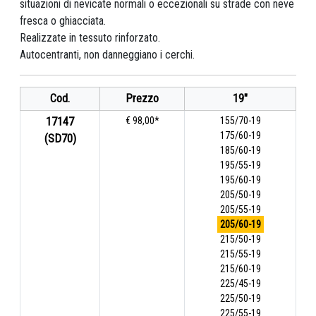
situazioni di nevicate normali o eccezionali su strade con neve
fresca o ghiacciata.
Realizzate in tessuto rinforzato.
Autocentranti, non danneggiano i cerchi.
Cod.
Prezzo
19"
17147
€ 98,00*
155/70-19
175/60-19
(SD70)
185/60-19
195/55-19
195/60-19
205/50-19
205/55-19
205/60-19
215/50-19
215/55-19
215/60-19
225/45-19
225/50-19
225/55-19