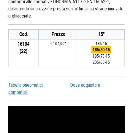
conformi alle normative ÖNORM V 5117 e EN 16662-1,
garantendo sicurezza e prestazioni ottimali su strade innevate
o ghiacciate.
Cod.
Prezzo
15"
16104
€ 104,00*
185-15
185/80-15
(22)
195/70-15
205/65-15
Tabella pneumatici
Dove acquistare
compatibili