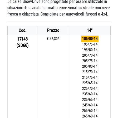
Le calze SnowDrive sono progettate per essere utilizzate in
situazioni di nevicate normali o eccezionali su strade con neve
fresca o ghiacciata. Consigliate per autoveicoli, furgoni e 4x4.
Cod.
Prezzo
14"
17143
€ 52,30*
185/80-14
195/75-14
(SD66)
195/80-14
205/70-14
205/75-14
205/80-14
215/70-14
215/75-14
225/65-14
225/70-14
235/60-14
235/65-14
245/60-14
255/60-14
265/60-14