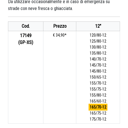
Da utilizzare occasionalmente e in caso di emergenza su
strade con neve fresca o ghiacciata.
Cod.
Prezzo
12"
17149
€ 34,90*
120/80-12
125/80-12
(GP-XS)
130/80-12
135/80-12
140/70-12
145/70-12
145/80-12
150/65-12
155/70-12
155/75-12
155/80-12
165/60-12
165/70-12
165/75-12
175/70-12