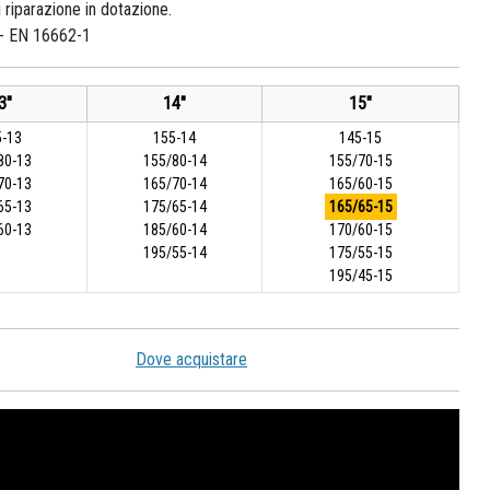
 riparazione in dotazione.
- EN 16662-1
3"
14"
15"
-13
155-14
145-15
80-13
155/80-14
155/70-15
70-13
165/70-14
165/60-15
65-13
175/65-14
165/65-15
60-13
185/60-14
170/60-15
195/55-14
175/55-15
195/45-15
Dove acquistare