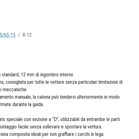
5/65-15
R-12
a standard, 12 mm di ingombro interno
, consigliata per tutte le vetture senza particolari limitazioni di
ti meccaniche.
namento manuale, la catena può tendersi ulteriormente in modo
ermate durante la guida.
o speciale con sezione a “D”, utilizzabili da entrambe le parti.
ontaggio facile senza sollevare e spostare la vettura.
esina composita ideali per non graffiare i cerchi in lega.