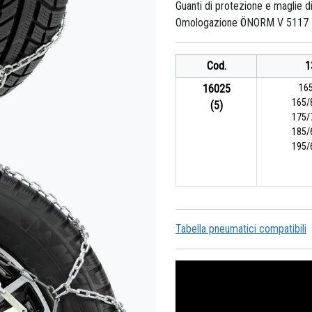
Guanti di protezione e maglie di
Omologazione ÖNORM V 5117 
Cod.
1
16025
165
165/
(5)
175/
185/
195/
Tabella pneumatici compatibili