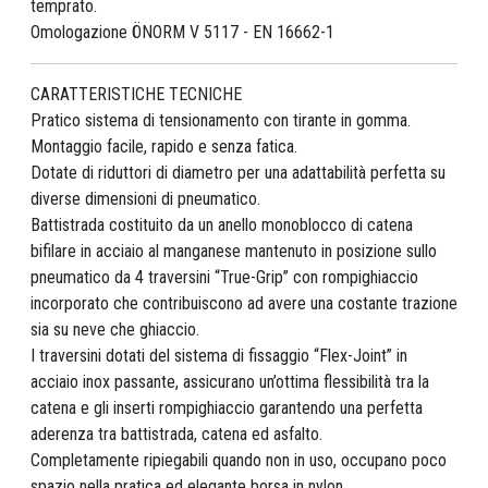
temprato.
Omologazione ÖNORM V 5117 - EN 16662-1
CARATTERISTICHE TECNICHE
Pratico sistema di tensionamento con tirante in gomma.
Montaggio facile, rapido e senza fatica.
Dotate di riduttori di diametro per una adattabilità perfetta su
diverse dimensioni di pneumatico.
Battistrada costituito da un anello monoblocco di catena
bifilare in acciaio al manganese mantenuto in posizione sullo
pneumatico da 4 traversini “True-Grip” con rompighiaccio
incorporato che contribuiscono ad avere una costante trazione
sia su neve che ghiaccio.
I traversini dotati del sistema di fissaggio “Flex-Joint” in
acciaio inox passante, assicurano un’ottima flessibilità tra la
catena e gli inserti rompighiaccio garantendo una perfetta
aderenza tra battistrada, catena ed asfalto.
Completamente ripiegabili quando non in uso, occupano poco
spazio nella pratica ed elegante borsa in nylon.