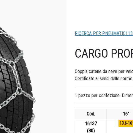
RICERCA PER PNEUMATICI 13
CARGO PRO
Coppia catene da neve per veicol
Certificate ai sensi delle nor
1 pezzo per confezione. Dime
Cod.
16"
16137
13.6-16
(30)