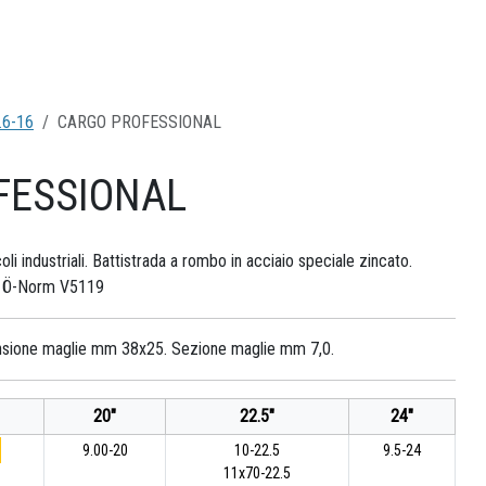
.6-16
CARGO PROFESSIONAL
FESSIONAL
i industriali. Battistrada a rombo in acciaio speciale zincato.
me Ö-Norm V5119
nsione maglie mm 38x25. Sezione maglie mm 7,0.
20"
22.5"
24"
9.00-20
10-22.5
9.5-24
11x70-22.5