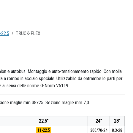
-22.5
TRUCK-FLEX
X
ion e autobus. Montaggio e auto-tensionamento rapido. Con molla
ada a rombo in acciaio speciale. Utilizzabile da entrambe le parti per
te ai sensi delle norme Ö-Norm V5119
sione maglie mm 38x25. Sezione maglie mm 7,0.
22.5"
24"
28"
11-22.5
300/70-24
8.3-28