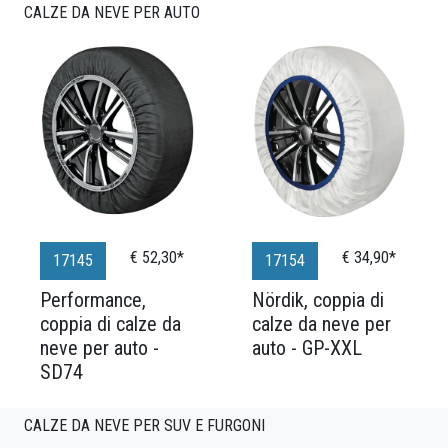
CALZE DA NEVE PER AUTO
€ 52,30*
€ 34,90*
17145
17154
Performance,
Nördik, coppia di
coppia di calze da
calze da neve per
neve per auto -
auto - GP-XXL
SD74
CALZE DA NEVE PER SUV E FURGONI