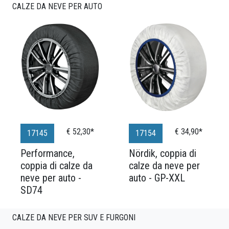
CALZE DA NEVE PER AUTO
€ 52,30*
€ 34,90*
17145
17154
Performance,
Nördik, coppia di
coppia di calze da
calze da neve per
neve per auto -
auto - GP-XXL
SD74
CALZE DA NEVE PER SUV E FURGONI