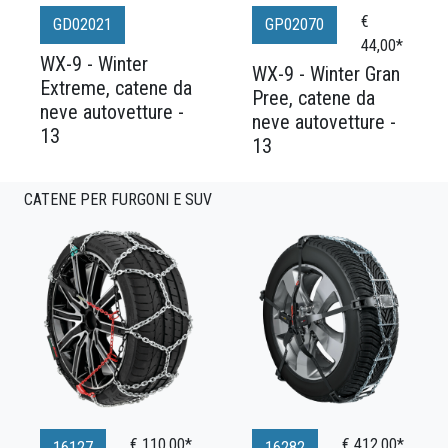
€
GD02021
GP02070
44,00*
WX-9 - Winter
WX-9 - Winter Gran
Extreme, catene da
Pree, catene da
neve autovetture -
neve autovetture -
13
13
CATENE PER FURGONI E SUV
€ 110,00*
€ 412,00*
16127
16282