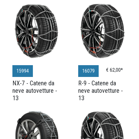
€ 62,00*
15994
16079
NX-7 - Catene da
R-9 - Catene da
neve autovetture -
neve autovetture -
13
13