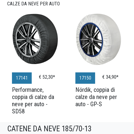
CALZE DA NEVE PER AUTO
€ 52,30*
€ 34,90*
17141
17150
Performance,
Nördik, coppia di
coppia di calze da
calze da neve per
neve per auto -
auto - GP-S
SD58
CATENE DA NEVE 185/70-13