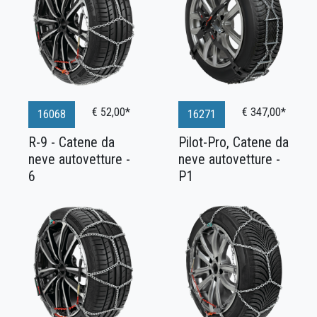
€ 52,00*
€ 347,00*
16068
16271
R-9 - Catene da
Pilot-Pro, Catene da
neve autovetture -
neve autovetture -
6
P1