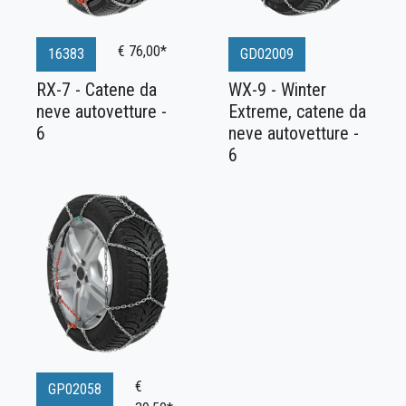
€ 76,00*
16383
GD02009
RX-7 - Catene da
WX-9 - Winter
neve autovetture -
Extreme, catene da
6
neve autovetture -
6
€
GP02058