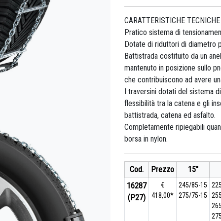
CARATTERISTICHE TECNICHE
Pratico sistema di tensionament
Dotate di riduttori di diametro 
Battistrada costituito da un an
mantenuto in posizione sullo pn
che contribuiscono ad avere un
I traversini dotati del sistema d
flessibilità tra la catena e gli
battistrada, catena ed asfalto.
Completamente ripiegabili quan
borsa in nylon.
Cod.
Prezzo
15"
16287
€
245/85-15
22
418,00*
275/75-15
25
(P27)
26
27