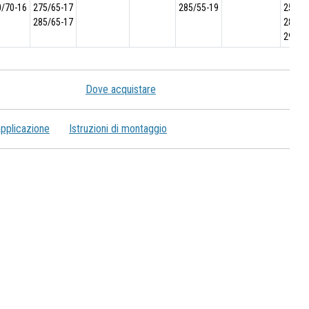
0/70-16
275/65-17
285/55-19
255/5
285/65-17
285/5
295/5
Dove acquistare
applicazione
Istruzioni di montaggio