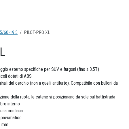
5/60-19.5
PILOT-PRO XL
XL
gio esterno specifiche per SUV e furgoni (fino a 3,5T)
coli dotati di ABS
ginali del cerchio (non a quelli antifurto). Compatibile con bulloni da
zione della ruota, le catene si posizionano da sole sul battistrada
bro interno
tena continua
o pneumatico
16 mm