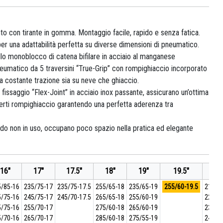
o con tirante in gomma. Montaggio facile, rapido e senza fatica.
per una adattabilità perfetta su diverse dimensioni di pneumatico.
ello monoblocco di catena bifilare in acciaio al manganese
eumatico da 5 traversini “True-Grip” con rompighiaccio incorporato
a costante trazione sia su neve che ghiaccio.
i fissaggio “Flex-Joint” in acciaio inox passante, assicurano un’ottima
 inserti rompighiaccio garantendo una perfetta aderenza tra
do non in uso, occupano poco spazio nella pratica ed elegante
16"
17"
17.5"
18"
19"
19.5"
20
5/85-16
235/75-17
235/75-17.5
255/65-18
235/65-19
255/60-19.5
215/6
5/75-16
245/75-17
245/70-17.5
265/65-18
255/60-19
225/6
5/75-16
255/70-17
275/60-18
265/60-19
235/6
5/70-16
265/70-17
285/60-18
275/55-19
245/6