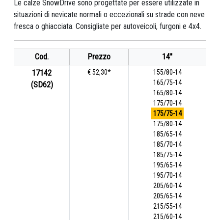
Le calze SnowDrive sono progettate per essere utilizzate in
situazioni di nevicate normali o eccezionali su strade con neve
fresca o ghiacciata. Consigliate per autoveicoli, furgoni e 4x4.
Cod.
Prezzo
14"
17142
€ 52,30*
155/80-14
165/75-14
(SD62)
165/80-14
175/70-14
175/75-14
175/80-14
185/65-14
185/70-14
185/75-14
195/65-14
195/70-14
205/60-14
205/65-14
215/55-14
215/60-14